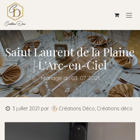
Se rendre au contenu
Saint Laurent de la Plaine
| L'Arc-en-Ciel
Mariage du 03. 07. 2021
3 juillet 2021
par
Créations Déco, Créations déco