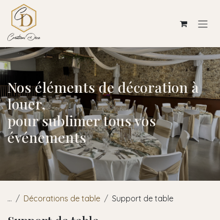
Se rendre au contenu
Nos éléments de décoration à
louer,
pour sublimer tous vos
événements
...
Décorations de table
Support de table