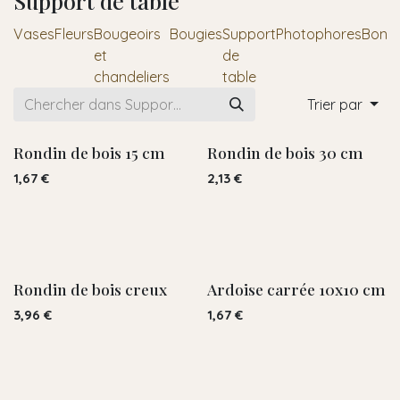
Support de table
Vases
Fleurs
Bougeoirs
Bougies
Support
Photophores
Bonbo
et
de
chandeliers
table
Trier par
Rondin de bois 15 cm
Rondin de bois 30 cm
1,67
€
2,13
€
Rondin de bois creux
Ardoise carrée 10x10 cm
3,96
€
1,67
€