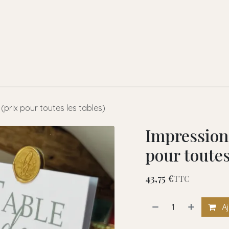
l
A propos de nous
Faire-part
Prestations
Locations
(prix pour toutes les tables)
Impression 
pour toutes
43,75
€
TTC
Aj