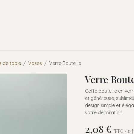
l
A propos de nous
Faire-part
Prestations
Locations
 de table
Vases
Verre Bouteille
Verre Boute
Cette bouteille en ver
et généreuse, sublimée
design simple et élég
votre décoration.
2,08
€
TTC /
0