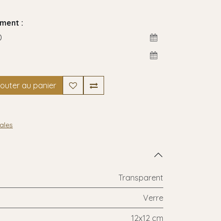
ment :
outer au panier
ales
Transparent
Verre
12x12 cm