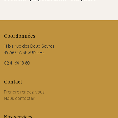
Coordonnées
11 bis rue des Deux-Sèvres
49280 LA SEGUINIERE
02 41 64 18 60
Contact
Prendre rendez-vous
Nous contacter
Nos services