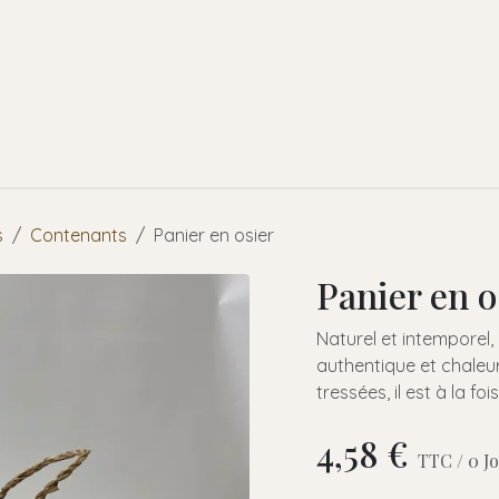
l
A propos de nous
Faire-part
Prestations
Locations
s
Contenants
Panier en osier
Panier en o
Naturel et intemporel,
authentique et chaleu
tressées, il est à la fo
4,58
€
TTC /
0
J