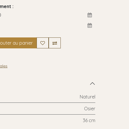
ment :
outer au panier
ales
Naturel
Osier
36 cm