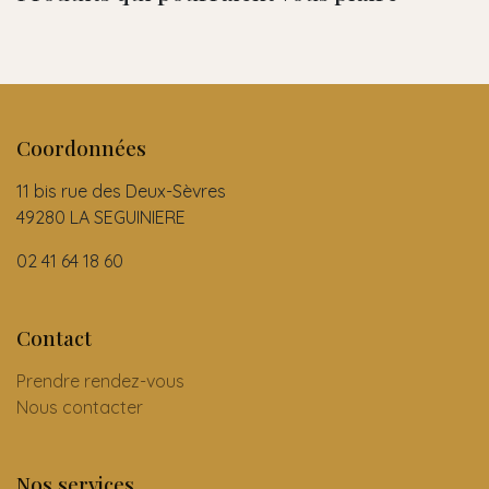
Coordonnées
11 bis rue des Deux-Sèvres
49280 LA SEGUINIERE
02 41 64 18 60
Contact
Prendre rendez-vous
Nous contacter
Nos services