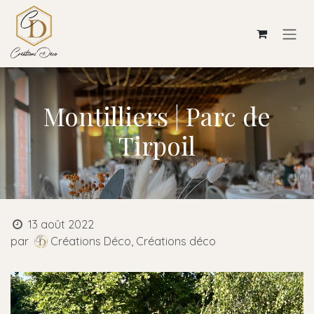
Se rendre au contenu
Montilliers | Parc de
Tirpoil
13 août 2022
par
Créations Déco, Créations déco