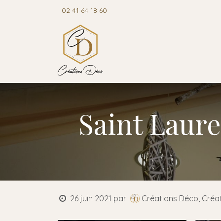
Se rendre au contenu
02 41 64 18 60
Accuei
Saint Laure
26 juin 2021
par
Créations Déco, Créa