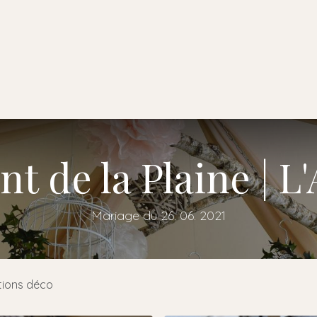
l
A propos de nous
Faire-part
Prestations
Locations
nt de la Plaine | L
Mariage du 26. 06. 2021
tions déco