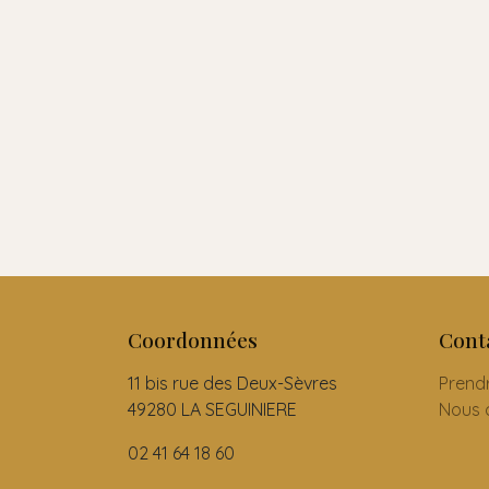
Coordonnées
Cont
11 bis rue des Deux-Sèvres
Prend
49280 LA SEGUINIERE
Nous 
02 41 64 18 60