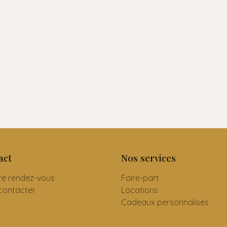
act
Nos services
re rendez-vous
Faire-part
contacter
Locations
Cadeaux personnalisés