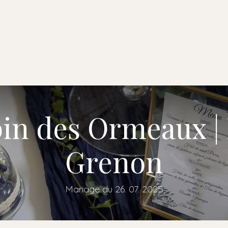
l
A propos de nous
Faire-part
Prestations
Locations
in des Ormeaux |
Grenon
Mariage du 26. 07. 2025